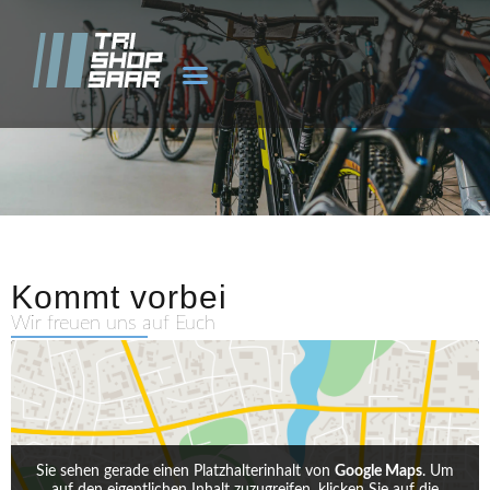
WEITERE SPORTARTEN
Kommt vorbei
Wir freuen uns auf Euch
Sie sehen gerade einen Platzhalterinhalt von
Google Maps
. Um