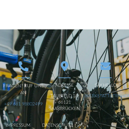
ADRESSE
SAY HELLO
FRAGEN? RUF UNS
AN
TAUBFELD 18,
WERKSTATT@TRISHO
66121
+49 681 98802499
SAARBRÜCKEN
IMPRESSUM
DATENSCHUTZ